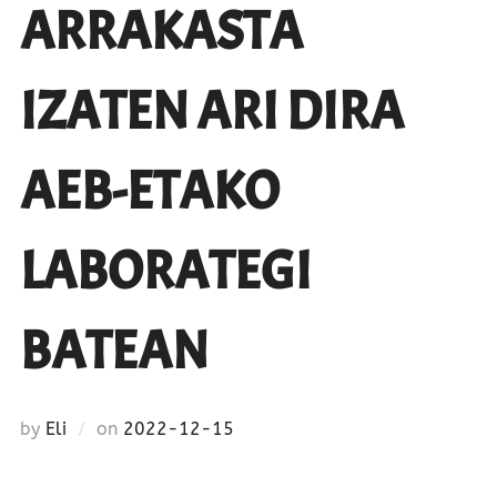
ARRAKASTA
IZATEN ARI DIRA
AEB-ETAKO
LABORATEGI
BATEAN
Posted
by
Eli
on
2022-12-15
on