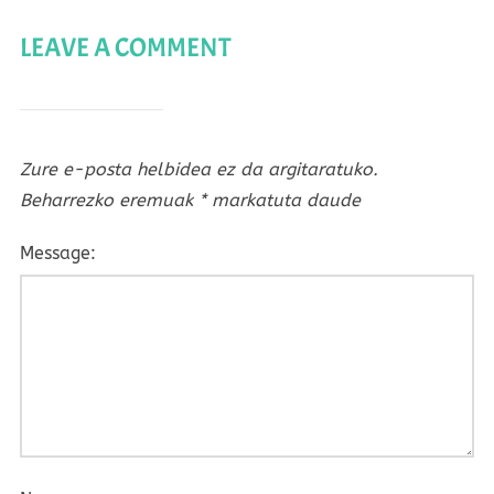
LEAVE A COMMENT
Zure e-posta helbidea ez da argitaratuko.
Beharrezko eremuak
*
markatuta daude
Message: