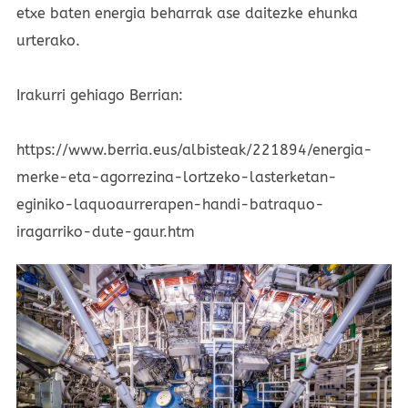
etxe baten energia beharrak ase daitezke ehunka
urterako.
Irakurri gehiago Berrian:
https://www.berria.eus/albisteak/221894/energia-
merke-eta-agorrezina-lortzeko-lasterketan-
eginiko-laquoaurrerapen-handi-batraquo-
iragarriko-dute-gaur.htm