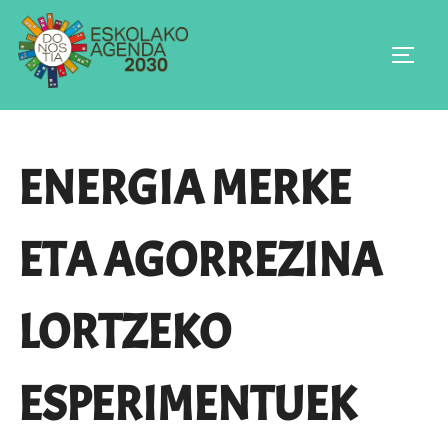
Skip
to
TOGGL
content
ENERGIA MERKE
ETA AGORREZINA
LORTZEKO
ESPERIMENTUEK