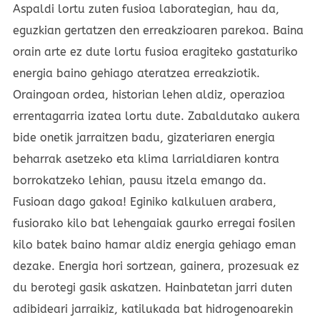
Aspaldi lortu zuten fusioa laborategian, hau da,
eguzkian gertatzen den erreakzioaren parekoa. Baina
orain arte ez dute lortu fusioa eragiteko gastaturiko
energia baino gehiago ateratzea erreakziotik.
Oraingoan ordea, historian lehen aldiz, operazioa
errentagarria izatea lortu dute. Zabaldutako aukera
bide onetik jarraitzen badu, gizateriaren energia
beharrak asetzeko eta klima larrialdiaren kontra
borrokatzeko lehian, pausu itzela emango da.
Fusioan dago gakoa! Eginiko kalkuluen arabera,
fusiorako kilo bat lehengaiak gaurko erregai fosilen
kilo batek baino hamar aldiz energia gehiago eman
dezake. Energia hori sortzean, gainera, prozesuak ez
du berotegi gasik askatzen. Hainbatetan jarri duten
adibideari jarraikiz, katilukada bat hidrogenoarekin