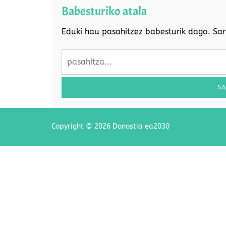
Babesturiko atala
Eduki hau pasahitzez babesturik dago. Sar
SA
Copyright © 2026 Donostia ea2030