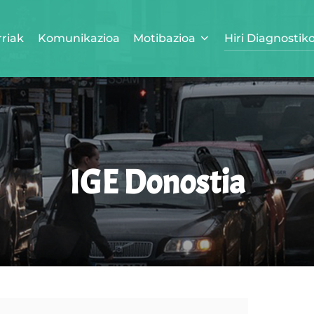
rriak
Komunikazioa
Motibazioa
Hiri Diagnostik
IGE Donostia