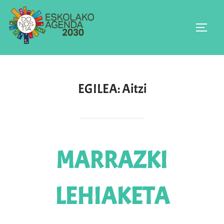
Skip
to
TOGGL
content
EGILEA:
Aitzi
MARRAZKI
LEHIAKETA