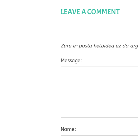
LEAVE A COMMENT
Zure e-posta helbidea ez da arg
Message:
Name: