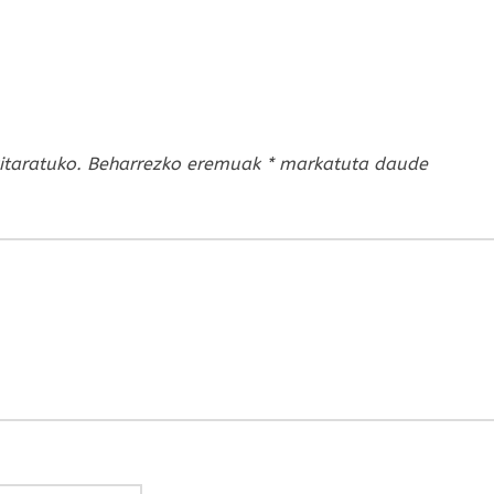
itaratuko.
Beharrezko eremuak
*
markatuta daude