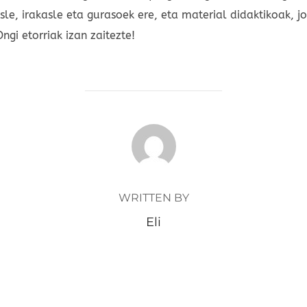
sle, irakasle eta gurasoek ere, eta material didaktikoak, j
ngi etorriak izan zaitezte!
POST AUTHOR
WRITTEN BY
Eli