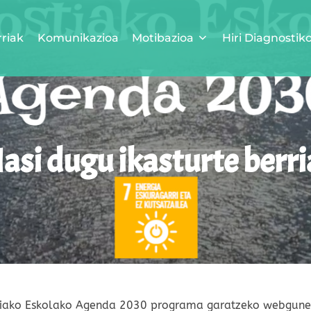
rriak
Komunikazioa
Motibazioa
Hiri Diagnostik
asi dugu ikasturte berri
stiako Eskolako Agenda 2030 programa garatzeko webgune