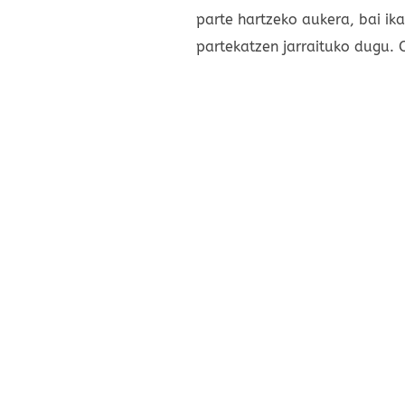
parte hartzeko aukera, bai ika
partekatzen jarraituko dugu. O